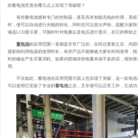
的蓄电池究竟在哪几点上实现了突破呢？
有些蓄电池拥有专门的控制器，甚至具有智能充电的作用，系统
时，便可以自动进行光能的转化，同时也可以发出声响
，
提醒大家快
液晶
LCD
显示屏，可随时针对电量以及电压进行显示，在
它
的帮助之
蓄电池
的应用范围一直都是非常广泛的，在经过更新之后，内部
接影响到用电器的使用时长，有些产品不能够被大家长时间使用
，
很
时的确会产生尽量消耗
。
如果内部储存的电量本就不多的话，很快便
用。
不仅如此，蓄电池在应用范围方面上也实现了突破，这一款电池
可以使用它安装了专业的
蓄电池
之后，叉车便可以正常工作，
它
成功