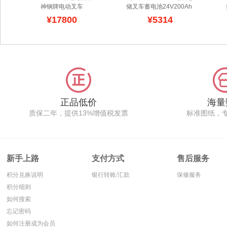
神钢牌电动叉车
储叉车蓄电池24V200Ah 
8FBM15Z专用电瓶
贝朗斯叉车蓄电池厂家
¥17800
¥5314
500Ah 广东电池工厂
神钢
蓄电池叉车选配铅酸材料
为动力来源,这款铅酸叉车
电瓶技术成熟,拥有一个世
纪的发展历程,价格低廉,
取材容易,贝朗斯品牌配套
日本神钢shinko电动叉车
系列电池,库存型号充足,
交期快,保修时间长,适合
正品低价
海量
冷链物流,工厂库房等神钢
质保二年，提供13%增值税发票
标准图纸，
搬运车辆,安装参数符合
shinko叉车电瓶的出厂标
准.
新手上路
支付方式
售后服务
积分兑换说明
银行转账/汇款
保修服务
积分细则
如何搜索
忘记密码
如何注册成为会员