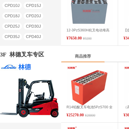
BD30
BD40
BD50
CPD10J
CPD15J
ZD60
CDD10
CDD12
CPD18J
CPD20J
CDD14
CDD16
CPD25J
CPD30J
12-3PzS360H杭叉电动堆高
【
CDD20
CBD18L
车蓄电池24V360Ah安装图片
4P
CPD35J
CPD40J
¥7650.00
¥3
¥9200
杭叉CDD16SC1电瓶组高清
车
CBD20L
CBD25L
图
CPD50J
CPD10H
3F
林德叉车专区
商品推荐
CPD15H
CPD20H
CPD25H
CPD30H
CPDS13J
CPDS15J
CPDS16J
CPDS18J
CPDS20J
CQD12H
R14铅酸叉车电池5PzS700 全
（高
CQD14H
CQD16H
新林德叉车1.4t/R14仓储前移
组
¥25270.00
¥3
¥28800
式叉车电池48V700Ah
仓储
CQD20H
QSD10