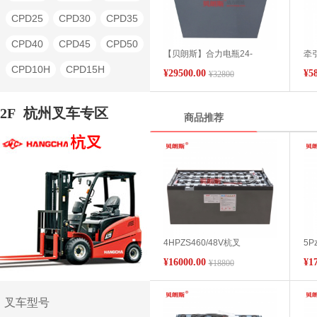
CPD25
CPD30
CPD35
CPD40
CPD45
CPD50
【贝朗斯】合力电瓶24-
牵引
7PZS840H 合力叉车CPD35-
合
CPD10H
CPD15H
¥29500.00
¥5
¥32800
HB7L冷库叉车蓄电池
电
48V840Ah
CPD18H
CPD20H
2F
杭州叉车专区
商品推荐
CPD25H
CPD30H
CPD35H
CQD15
CQD16
CQD20
QYD80
QYD100
QYD20S
QYD30S
4HPZS460/48V杭叉
5P
QYD40S
QYD45S
CPDS18J/C2叉车蓄电池品牌
CQ
¥16000.00
¥1
¥18800
杭州叉车1.8吨仓储平衡重蓄
杭
QYD50S
QYD60S
电池叉车
50
QYD150
BD10
BD20
叉车型号