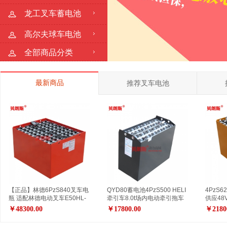
龙工叉车蓄电池
高尔夫球车电池
全部商品分类
最新商品
推荐叉车电池
【正品】林德6PzS840叉车电
QYD80蓄电池4PzS500 HELI
4PzS
瓶 适配林德电动叉车E50HL-
牵引车8.0t场内电动牵引拖车
供应48
01专用叉车电瓶80V840Ah
蓄电池组48V500Ah
工业铅
￥48300.00
￥17800.00
￥2180