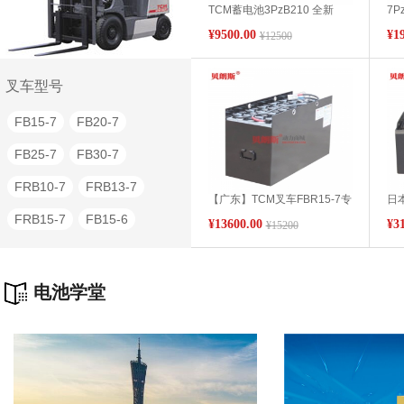
TCM蓄电池3PzB210 全新
7P
6FB15
6FB20
6FB25
TCM叉车专用蓄电池 48V电动
牌F
¥9500.00
¥1
¥12500
叉车蓄电池厂家
48
6FB30
5FB15
5FB20
5FB25
5FB30
5FBR10
叉车型号
5FBR15
5FBR20
FB15-7
FB20-7
5FBC25
5FBE10
FB25-7
FB30-7
4FB10
4FB14
4FB15
FRB10-7
FRB13-7
【广东】TCM叉车FBR15-7专
日本
4FB20
3FB9
3FBK7
用蓄电池VCF320/48V工业电
TC
FRB15-7
FB15-6
¥13600.00
¥3
¥15200
动铲车蓄电池320Ah工厂批发
叉
3FBK-7
2FB30
FB20-6
FB25-6
2FBR20
2FBE10
FRB10-6
FRB13-6
电池学堂
2FBB15
8FBN15
FRB15-6
FRB20-6
8FBN16
8FBN18
8FBN20
8FBN25