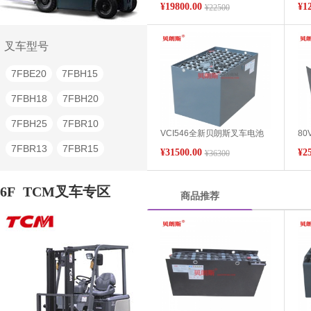
¥19800.00
¥1
¥22500
田叉车电池565Ah
三
叉车型号
7FBE20
7FBH15
7FBH18
7FBH20
7FBH25
7FBR10
VCI546全新贝朗斯叉车电池
80
供应丰田叉车80V/7FB40平衡
丰
7FBR13
7FBR15
¥31500.00
¥2
¥36300
重电动叉车电池546Ah
丰
7FBR18
7FBR20
6F
TCM叉车专区
商品推荐
6FBR10
6FBR13
6FBR15
6FBR18
6FBR20
6FBR25
6FBRE12
6FBRE14
6FBRE16
6FB10