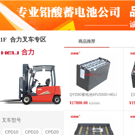
1F
合力叉车专区
商品推荐
QYD80蓄电池4PzS500 HELI
【贝
牵引车8.0t场内电动牵引拖车
合
¥17800.00
¥1
¥20500
蓄电池组48V500Ah
池4
池
叉车型号
CPD10
CPD15
CPD20