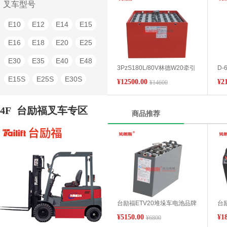
QSD25
QDD2-C1
叉车型号
QDD4-C1
QDD6-C1
E10
E12
E14
E15
CDD10H
CDD12H
E16
E18
E20
E25
CDD14H
CDD16H
E30
E35
E40
E48
3PzS180L/80V林德W20牵引
D-
CBD20N
CBD30N
车蓄电池产品参数 林德W20仓
车
E15S
E25S
E30S
¥12500.00
¥2
¥14600
储叉车电动牵引车蓄电池技术
瓶
CPD25J
CPD30J
参数
E16C
E16P
E20P
4F
台励福叉车专区
CPD35J
CPD40J
商品推荐
E25P
T16
T18
T20
CPD50J
CPD20H
T30
T20AP
T20SP
CPD25H
CPD30H
L10
L12
L14
L16
CPDS16J
CPDS18J
L20
R10CS
R12CS
CPDS20J
CQD16H
R14CS
R16S
R20S
CQD20H
CQD15H-SC1
台励福ETV20堆垛车电池品牌
台励
V10
N20
P20
P30C
12-4PBS/240站驾升高叉车电
TA
¥5150.00
¥1
¥6800
池24V240Ah出口定制
48
CQD20H-SC1
QSD10-C1
P50C
P60Z
P250