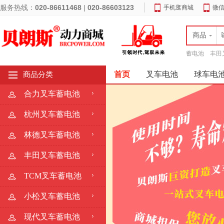
服务热线：
020-86611468
|
020-86603123
手机逛商城
微
商品
蓄电池
丰田
首页
叉车电池
球车电
商品分类
合力叉车蓄电池
杭州叉车蓄电池
林德叉车蓄电池
丰田叉车蓄电池
TCM叉车蓄电池
小松叉车蓄电池
现代叉车蓄电池