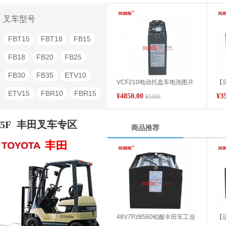
QSD15-C1
QSD25
叉车型号
QSD25-D1
QSDT2
FBT15
FBT18
FB15
CDD16H
CDD16-SC1
FB18
FB20
FB25
CBD20N
CBD30N
FB30
FB35
ETV10
VCF210电动托盘车电池图片
【
CBD20-AS
CBD20-SC1
24V台励福ETU20托盘叉车电
4P
ETV15
FBR10
FBR15
¥4850.00
¥3
¥5300
池技术参数
配叉
BD10
BD20
BD30
FBR20
FBR25
FBR30
5F
丰田叉车专区
商品推荐
TG30
TG40
TG60
48V7PzB560铅酸丰田车工业
【
蓄电池组 1.5t/7FBE15进口丰
VC