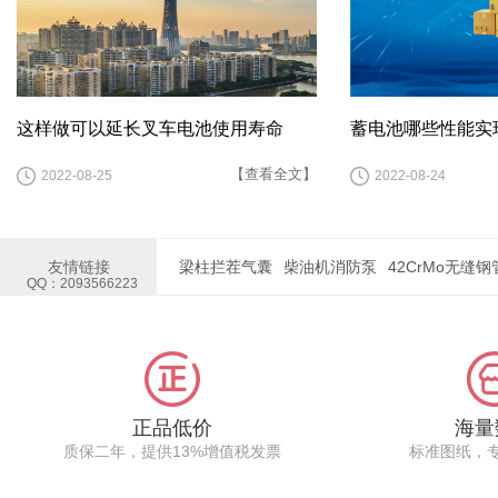
8FBN30
8FBE10
8FBE13
8FBE15
8FBE18
8FBE20
7FB15
7FB18
7FB20
这样做可以延长叉车电池使用寿命
蓄电池哪些性能实
7FB25
7FB30
7FB35J
【查看全文】
2022-08-25
2022-08-24
7FBE10
7FBE13
7FBE15
7FBE18
心泵
PLC控制柜厂家
友情链接
梁柱拦茬气囊
柴油机消防泵
42CrMo无缝钢管
7FBR25
7FBR30
QQ：2093566223
RRE120B
RRE140B
RRE160B
RRE140
RRE160
RRE180
正品低价
海量
RRE200
RRE250
质保二年，提供13%增值税发票
标准图纸，
7500-DR